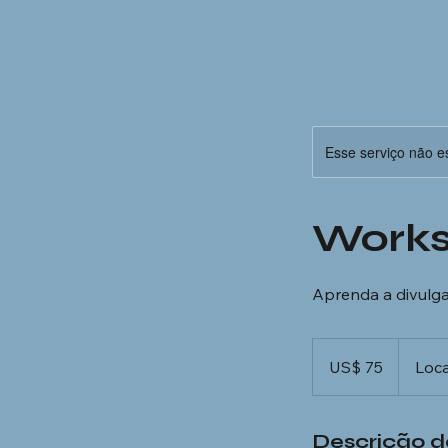
Esse serviço não e
Works
Aprenda a divulga
75
Dólares
US$ 75
Loca
americanos
Descrição d