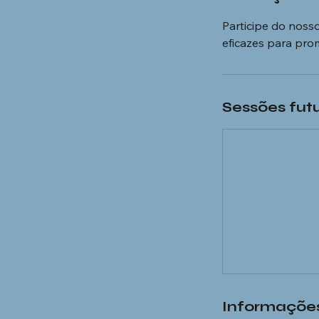
Participe do noss
eficazes para prom
Sessões fut
Informações