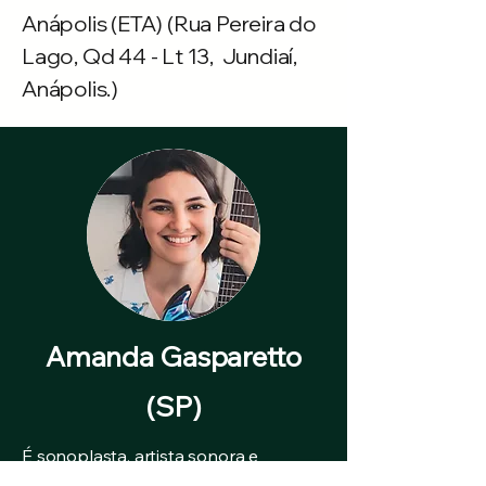
Anápolis (ETA) (Rua Pereira do
Lago, Qd 44 - Lt 13, Jundiaí,
Anápolis.)
Amanda Gasparetto
(SP)
É sonoplasta, artista sonora e
musicista, com ampla experiência na